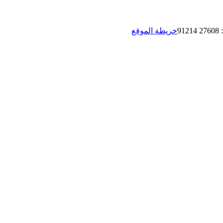
:
27608 91214
خريطة الموقع