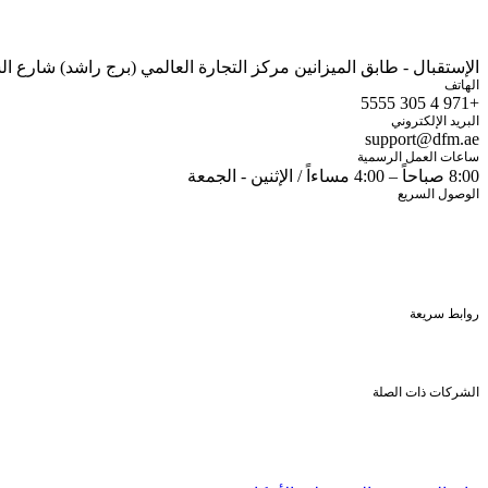
الإستقبال - طابق الميزانين مركز التجارة العالمي (برج راشد) شارع الشيخ زايد صندوق البريد: 700
الهاتف
+971 4 305 5555
البريد الإلكتروني
support@dfm.ae
ساعات العمل الرسمية
8:00 صباحاً – 4:00 مساءاً / الإثنين - الجمعة
الوصول السريع
شاشة الأسعار
تطبيق الهواتف الذكية
الخدمات الإلكترونية
آيفستر
اتصل بنا
روابط سريعة
الأوراق المالية المدرجة
الملكية الأجنبية
علاقات المستثمرين
الشركات ذات الصلة
ناسداك دبي
بورصة دبي المحدودة
دبي للإيداع
دبي للمقاصة