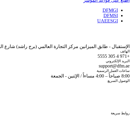
اطلع على قواعد المؤشر
DFMGI
DFMSI
UAEESGI
الإستقبال - طابق الميزانين مركز التجارة العالمي (برج راشد) شارع الشيخ زايد صندوق البريد: 700
الهاتف
+971 4 305 5555
البريد الإلكتروني
support@dfm.ae
ساعات العمل الرسمية
8:00 صباحاً – 4:00 مساءاً / الإثنين - الجمعة
الوصول السريع
شاشة الأسعار
تطبيق الهواتف الذكية
الخدمات الإلكترونية
آيفستر
اتصل بنا
روابط سريعة
الأوراق المالية المدرجة
الملكية الأجنبية
علاقات المستثمرين