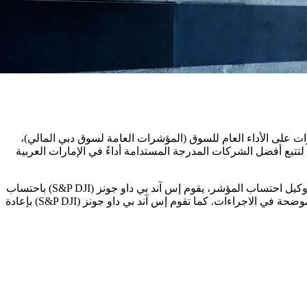
على الأداء العام للسوق (المؤشرات العامة لسوق دبي المالي)،
لتتبع أفضل الشركات المدرجة المستدامة أداءً في الإمارات العربية
تم اختيار إس آند بي داو جونز (S&P DJI) المزود العالمي للمؤشرات كوكيل حساب لمجموعة مختارة من مؤشرات سوق دبي المالي. وبصفته وكيل احتساب المؤشر، يقوم إس آند بي داو جونز (S&P DJI) باحتساب
مؤشرات سوق دبي المالي وفقا لكتيب المنهجية ويحتفظ بسجلات القيمة السوقية والتعويم الحر للمكونات بما يتماشى مع طرق الاحتساب الموضحة في الاجراءات. كما تقوم إس آند بي داو جونز (S&P DJI) بإعادة