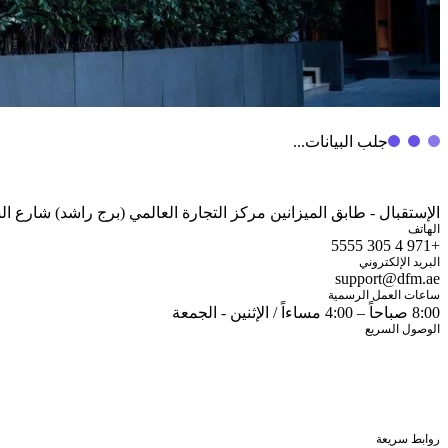
جلب البيانات...
الإستقبال - طابق الميزانين مركز التجارة العالمي (برج راشد) شارع الشيخ زايد صندوق البريد: 700
الهاتف
+971 4 305 5555
البريد الإلكتروني
support@dfm.ae
ساعات العمل الرسمية
8:00 صباحاً – 4:00 مساءاً / الإثنين - الجمعة
الوصول السريع
شاشة الأسعار
تطبيق الهواتف الذكية
الخدمات الإلكترونية
آيفستر
اتصل بنا
روابط سريعة