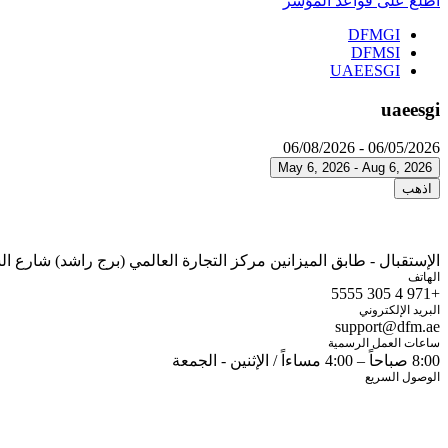
اطلع على قواعد المؤشر
DFMGI
DFMSI
UAEESGI
uaeesgi
06/05/2026 - 06/08/2026
May 6, 2026 - Aug 6, 2026
اذهب
الإستقبال - طابق الميزانين مركز التجارة العالمي (برج راشد) شارع الشيخ زايد صندوق البريد: 700
الهاتف
+971 4 305 5555
البريد الإلكتروني
support@dfm.ae
ساعات العمل الرسمية
8:00 صباحاً – 4:00 مساءاً / الإثنين - الجمعة
الوصول السريع
شاشة الأسعار
تطبيق الهواتف الذكية
الخدمات الإلكترونية