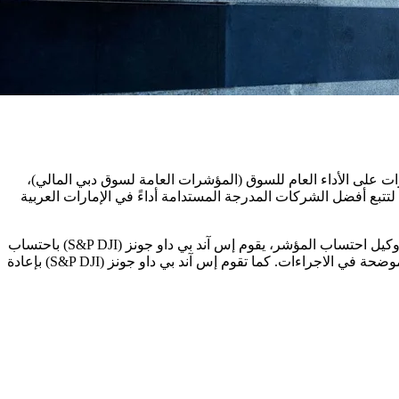
على الأداء العام للسوق (المؤشرات العامة لسوق دبي المالي)،
لتتبع أفضل الشركات المدرجة المستدامة أداءً في الإمارات العربية
تم اختيار إس آند بي داو جونز (S&P DJI) المزود العالمي للمؤشرات كوكيل حساب لمجموعة مختارة من مؤشرات سوق دبي المالي. وبصفته وكيل احتساب المؤشر، يقوم إس آند بي داو جونز (S&P DJI) باحتساب
مؤشرات سوق دبي المالي وفقا لكتيب المنهجية ويحتفظ بسجلات القيمة السوقية والتعويم الحر للمكونات بما يتماشى مع طرق الاحتساب الموضحة في الاجراءات. كما تقوم إس آند بي داو جونز (S&P DJI) بإعادة