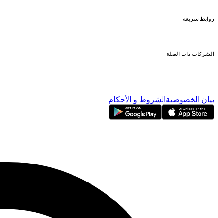
آيفستر
اتصل بنا
روابط سريعة
الأوراق المالية المدرجة
الملكية الأجنبية
علاقات المستثمرين
الشركات ذات الصلة
ناسداك دبي
بورصة دبي المحدودة
دبي للإيداع
دبي للمقاصة
بيان الخصوصية
الشروط و الأحكام