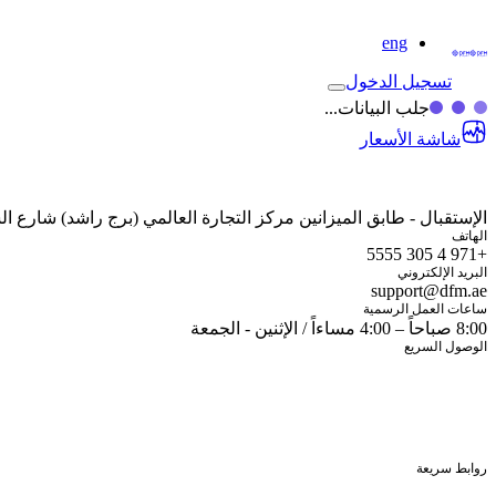
eng
تسجيل الدخول
جلب البيانات...
شاشة الأسعار
الإستقبال - طابق الميزانين مركز التجارة العالمي (برج راشد) شارع الشيخ زايد صندوق البريد: 700
الهاتف
+971 4 305 5555
البريد الإلكتروني
support@dfm.ae
ساعات العمل الرسمية
8:00 صباحاً – 4:00 مساءاً / الإثنين - الجمعة
الوصول السريع
شاشة الأسعار
تطبيق الهواتف الذكية
الخدمات الإلكترونية
آيفستر
اتصل بنا
روابط سريعة
الأوراق المالية المدرجة